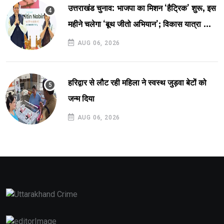
उत्तराखंड चुनाव: भाजपा का मिशन ‘हैट्रिक’ शुरू, इस
महीने चलेगा ‘बूथ जीतो अभियान’; विकास यात्रा और
लखपति दीदी सम्मेलन की तैयारी
AUG 06, 2026
हरिद्वार से लौट रही महिला ने स्वस्थ जुड़वा बेटों को
जन्म दिया
AUG 06, 2026